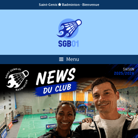
Saint-Genis
Badminton - Bienvenue

Menu