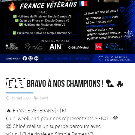
🇫🇷 Bravo à nos champions ! 🏸🔥
25 mai 2026
News
🔥 FRANCE VÉTÉRANS 🇫🇷
Quel week-end pour nos représentants SGB01 ! 💙
👏 Chloé réalise un superbe parcours avec :
✅ un 1/8 de finale en Simple Dames V2