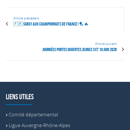
Article précédent
🇫🇷 SGB01 aux Championnats de France ! 🏸🔥
Article suivant
Journées Portes ouvertes Jeunes 3 et 10 juin 2026
Liens utiles
Comité départemental
Ligue Auvergne-Rhône-Alpes