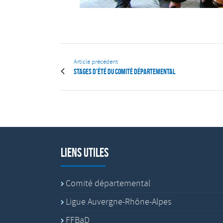
Article précédent
Stages d'Été du Comité Départemental
Liens utiles
Comité départemental
Ligue Auvergne-Rhône-Alpes
FFBaD