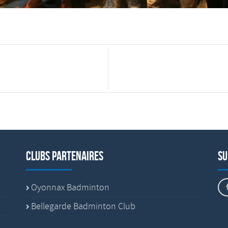
Clubs partenaires
Su
Oyonnax Badminton
Bellegarde Badminton Club