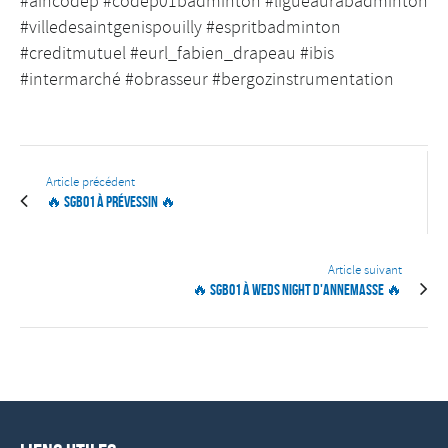
#aincodep #codep01badminton #ligueaurabadminton
#villedesaintgenispouilly #espritbadminton
#creditmutuel #eurl_fabien_drapeau #ibis
#intermarché #obrasseur #bergozinstrumentation
Article précédent
🔥 SGB01 à Prévessin 🔥
Article suivant
🔥 SGB01 à Weds Night d'Annemasse 🔥