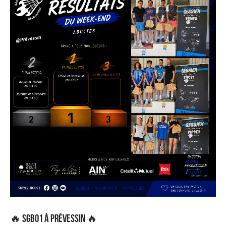
🔥 SGB01 à Prévessin 🔥