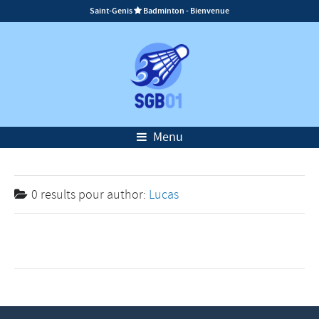
Saint-Genis
Badminton - Bienvenue

Menu
0 results pour
author:
Lucas