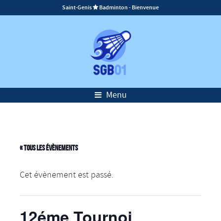
Saint-Genis
Badminton - Bienvenue

Menu
« Tous les Évènements
Cet évènement est passé.
12éme Tournoi