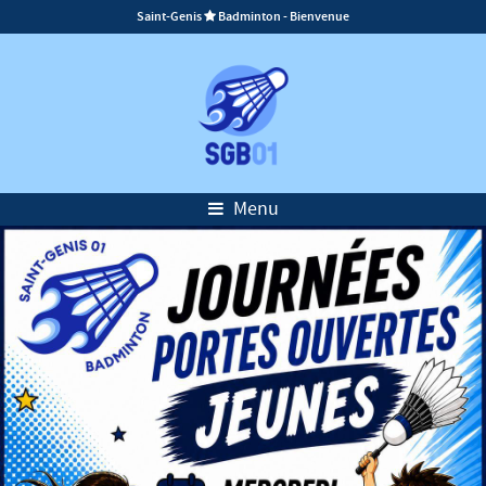
Saint-Genis
Badminton - Bienvenue

Menu