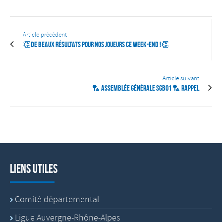
Article précédent
👏De beaux résultats pour nos joueurs ce week-end !👏
Article suivant
🏸 ASSEMBLÉE GÉNÉRALE SGB01 🏸 RAPPEL
Liens utiles
Comité départemental
Ligue Auvergne-Rhône-Alpes