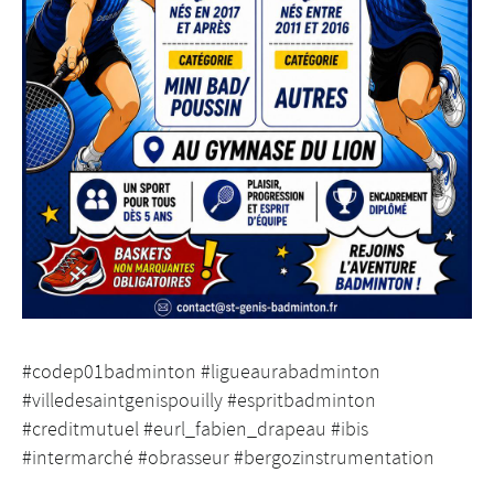
#codep01badminton #ligueaurabadminton
#villedesaintgenispouilly #espritbadminton
#creditmutuel #eurl_fabien_drapeau #ibis
#intermarché #obrasseur #bergozinstrumentation