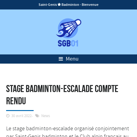
Saint-Genis
Badminton - Bienvenue

Menu
Stage badminton-escalade compte
rendu
30 avril 2022
News
Le stage badminton-escalade organisé conjointement
par Saint-Genis badminton et le Club alpin français au