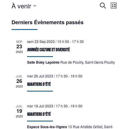
À venir
Recherche
Navigat
Recherche
Liste
de
et
Sélectionnez
vues
une
Derniers Évènements passés
navigation
Évènem
date.
de
vues
sam 23 Sep 2023 / 10 h 00
-
17 h 30
SEP
23
Évènements
Journée Culture et Diversité
2023
Salle Boby Lapointe
Rue de Pouilly, Saint-Genis Pouilly
mer 26 Juil 2023 / 17 h 30
-
19 h 00
JUIL
26
Quartiers d’Été
2023
mer 19 Juil 2023 / 17 h 30
-
19 h 00
JUIL
19
Quartiers d’Été
2023
Espace Sous-les-Vignes
10 Rue Aristide Grillet, Saint-