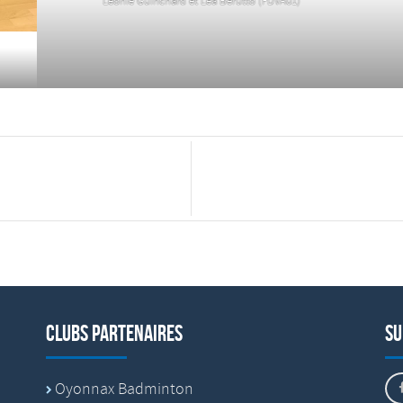
Léonie Guinchard et Léa Berutto (FDVA01)
Clubs partenaires
Su
Oyonnax Badminton