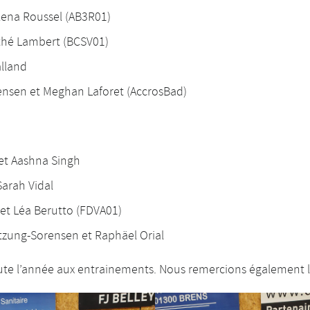
lena Roussel (AB3R01)
thé Lambert (BCSV01)
alland
rensen et Meghan Laforet (AccrosBad)
et Aashna Singh
arah Vidal
et Léa Berutto (FDVA01)
tzung-Sorensen et Raphäel Orial
toute l’année aux entrainements. Nous remercions également l