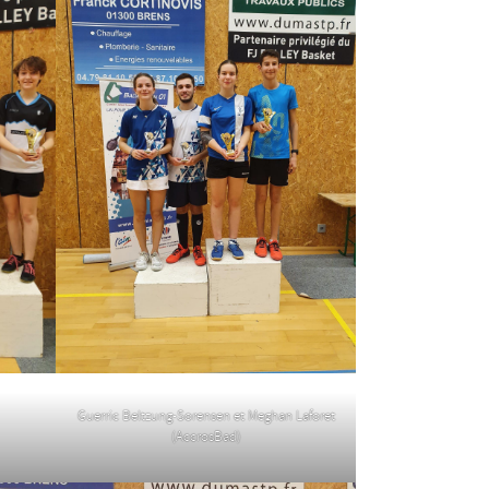
Guerric Beltzung-Sorensen et Meghan Laforet
(AccrosBad)