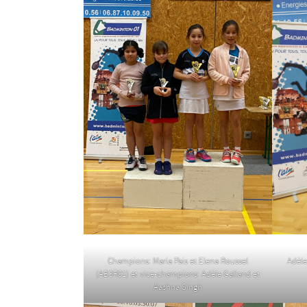
Champions: Maria Pais et Elena Roussel
Adèle
(AB3R01) et vice-champions: Adèle Galland et
Aashna Singh