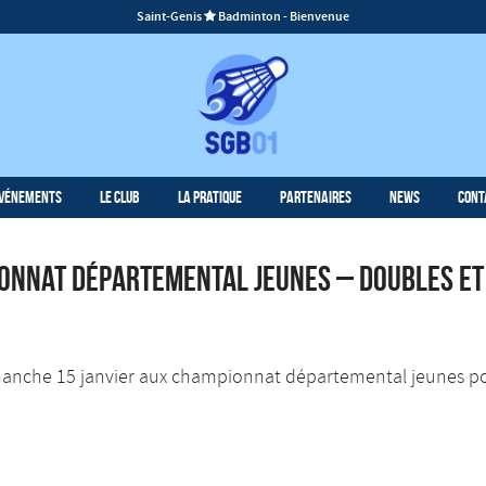
Saint-Genis
Badminton - Bienvenue

vénements
Le Club
La Pratique
Partenaires
News
Cont
ionnat départemental jeunes – Doubles et
imanche 15 janvier aux championnat départemental jeunes pou