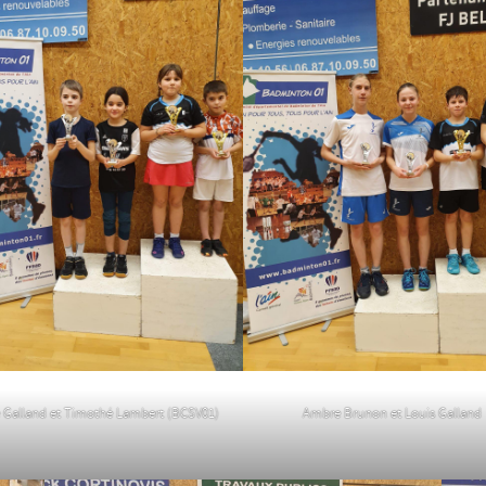
 Galland et Timothé Lambert (BCSV01)
Ambre Brunon et Louis Galland