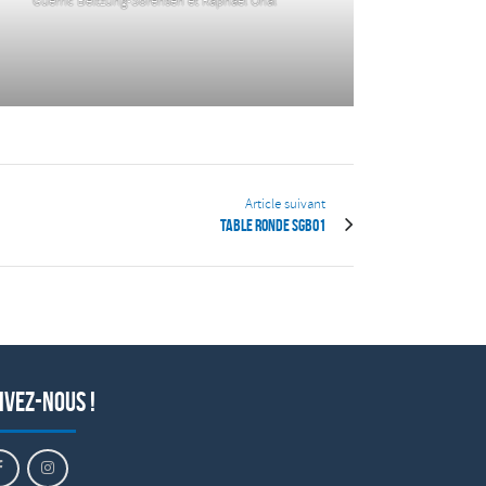
Guerric Beltzung-Sorensen et Raphäel Orial
Article suivant
Table ronde SGB01
ivez-nous !